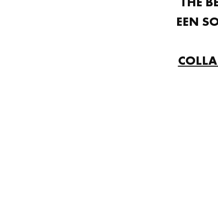
THE B
EEN S
COLLA