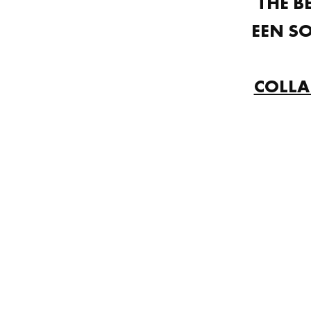
THE B
EEN S
COLLA